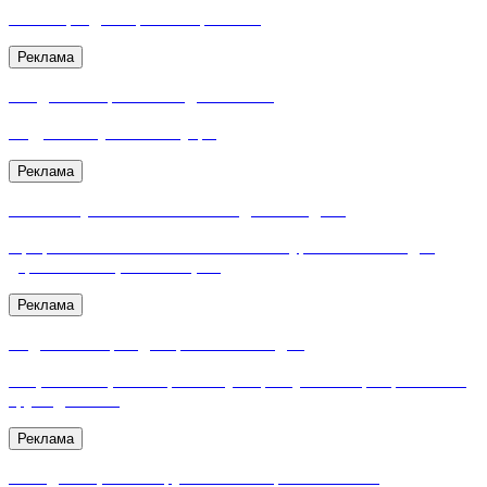
На товары для стройки и ремонта
Реклама
Скидка на первый счет для бизнеса
Подробные условия внутри
Реклама
Успейте купить Акватекс Сканди со скидкой
Профессиональный антисептик и натуральное масло для
дерева по специальной цене
Реклама
Подготовьте фасад и кровлю с выгодой
Акционные цены на резиновую краску Dali и армированный
грунт для OSB
Реклама
Выгодные цены на грунт‑эмаль по ржавчине Dali