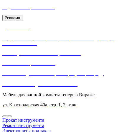
Надёжная защита металла
Реклама
Дарить легко!
Подарочная карта Вираж - универсальный подарок для
близких и коллег
Мы запустили мобильное приложение
Скачивайте прямо сейчас!
Бесплатная доставка по Красноярску и пригороду
Заказ от 5 000 ₽ доставим бесплатно!
Мебель для ванной комнаты теперь в Вираже
ул. Краснодарская 40а, стр. 1, 2 этаж
Прокат инструмента
Ремонт инструмента
Электрощиты под заказ