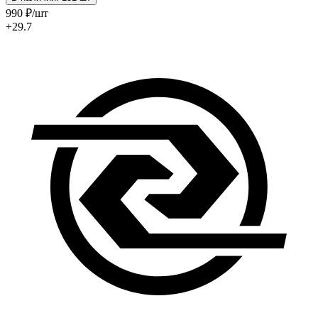
990
₽
/шт
+29.7