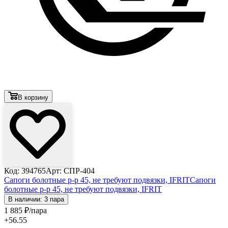
В корзину
Код: 394765
Арт: СПР-404
Сапоги болотные р-р 45, не требуют подвязки, IFRIT
Сапоги
болотные р-р 45, не требуют подвязки, IFRIT
В наличии: 3 пара
1 885
₽
/пара
+56.55