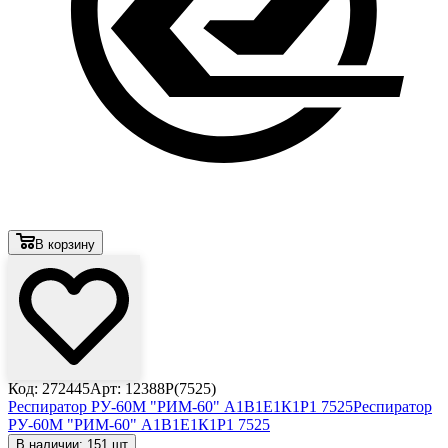
В корзину
Код: 272445
Арт: 12388Р(7525)
Респиратор РУ-60М "РИМ-60" А1В1Е1К1Р1 7525
Респиратор
РУ-60М "РИМ-60" А1В1Е1К1Р1 7525
В наличии: 151 шт