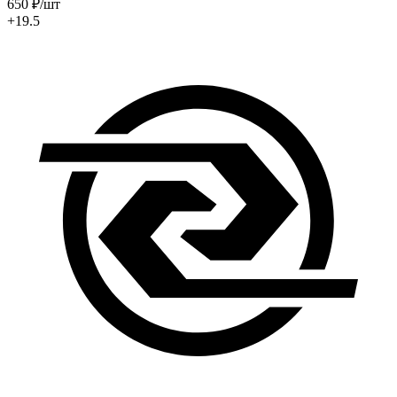
650
₽
/шт
+19.5