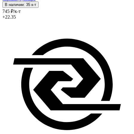
В наличии: 35 к-т
745
₽
/к-т
+22.35