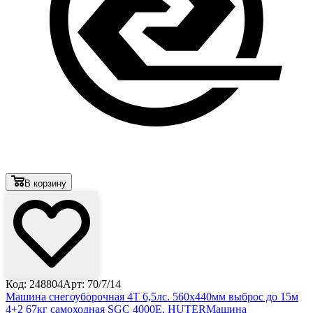
В корзину
Код: 248804
Арт: 70/7/14
Машина снегоуборочная 4Т 6,5лс. 560х440мм выброс до 15м
4+2 67кг самоходная SGC 4000Е, HUTER
Машина