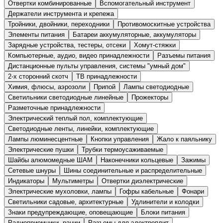
Отвертки комбинированные
Вспомогательный инструмент
Держатели инструмента и крепежа
Тройники, двойники, переходники
Противомоскитные устройства
Элементы питания
Батареи аккумуляторные, аккумуляторы
Зарядные устройства, тестеры, отсеки
Хомут-стяжки
Компьютерные, аудио, видео принадлежности
Разъемы питания
Дистанционные пульты управления, системы "умный дом"
2-х сторонний скотч
ТВ принадлежности
Химия, флюсы, аэрозоли
Припой
Лампы светодиодные
Светильники светодиодные линейные
Прожекторы
Разметочные принадлежности
Электрический теплый пол, комплектующие
Светодиодные ленты, линейки, комплектующие
Лампы люминесцентные
Кнопки управления
Жало к паяльнику
Электрические пушки
Трубки термоусаживаемые
Шайбы алюмомедные ШАМ
Наконечники кольцевые
Зажимы
Сетевые шнуры
Шины соединительные и распределительные
Индикаторы
Мультиметры
Отвертки диэлектрические
Электрические мухоловки, лампы
Гофры кабельные
Фонари
Светильники садовые, архитектурные
Удлинители и колодки
Знаки предупреждающие, оповещающие
Блоки питания
Радиоприемники, рации
Разъемы для электроплит