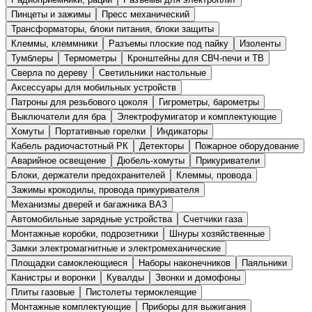
Пинцеты и зажимы
Пресс механический
Трансформаторы, блоки питания, блоки защиты
Клеммы, клеммники
Разъемы плоские под пайку
Изоленты
Тумблеры
Термометры
Кронштейны для СВЧ-печи и ТВ
Сверла по дереву
Светильники настольные
Аксессуары для мобильных устройств
Патроны для резьбового цоколя
Гигрометры, барометры
Выключатели для бра
Электрофумигатор и комплектующие
Хомуты
Портативные горелки
Индикаторы
Кабель радиочастотный РК
Детекторы
Пожарное оборудование
Аварийное освещение
Дюбель-хомуты
Прикуриватели
Блоки, держатели предохранителей
Клеммы, провода
Зажимы крокодилы, провода прикуривателя
Механизмы дверей и багажника ВАЗ
Автомобильные зарядные устройства
Счетчики газа
Монтажные коробки, подрозетники
Шнуры хозяйственные
Замки электромагнитные и электромеханические
Площадки самоклеющиеся
Наборы наконечников
Паяльники
Канистры и воронки
Кувалды
Звонки и домофоны
Плиты газовые
Пистолеты термоклеящие
Монтажные комплектующие
Приборы для выжигания