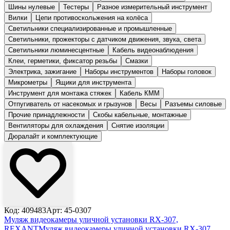
Шины нулевые
Тестеры
Разное измерительный инструмент
Вилки
Цепи противоскольжения на колёса
Светильники специализированные и промышленные
Светильники, прожекторы с датчиком движения, звука, света
Светильники люминесцентные
Кабель видеонаблюдения
Клеи, герметики, фиксатор резьбы
Смазки
Электрика, зажигание
Наборы инструментов
Наборы головок
Микрометры
Ящики для инструмента
Инструмент для монтажа стяжек
Кабель КММ
Отпугиватель от насекомых и грызунов
Весы
Разъемы силовые
Прочие принадлежности
Скобы кабельные, монтажные
Вентиляторы для охлаждения
Снятие изоляции
Дюралайт и комплектующие
Код: 409483
Арт: 45-0307
Муляж видеокамеры уличной установки RX-307,
REXANT
Муляж видеокамеры уличной установки RX-307,