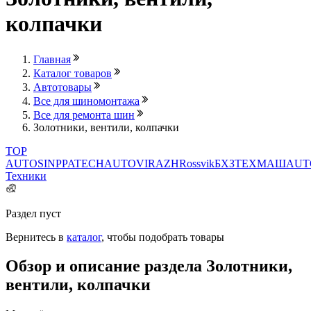
колпачки
Главная
Каталог товаров
Автотовары
Все для шиномонтажа
Все для ремонта шин
Золотники, вентили, колпачки
TOP
AUTO
SINPPA
TECH
AUTOVIRAZH
Rossvik
БХЗ
ТЕХМАШ
AUT
Техники
Раздел пуст
Вернитесь в
каталог
, чтобы подобрать товары
Обзор и описание раздела Золотники,
вентили, колпачки