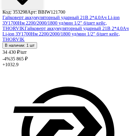
Код: 353298
Арт: BBIW121700
Гайковерт аккумуляторный ударный 21В 2*4.0Ач Li-ion
ЗУ1700Нм 2200/2000/1800 уд/мин 1/2" б/щет кейс,
THORVIK
Гайковерт аккумуляторный ударный 21В 2*4.0Ач
Li-ion ЗУ1700Нм 2200/2000/1800 уд/мин 1/2" б/щет кейс,
THORVIK
В наличии: 1 шт
34 430
₽
/шт
-4
%
35 865
₽
+1032.9