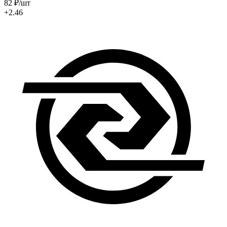
82
₽
/шт
+2.46