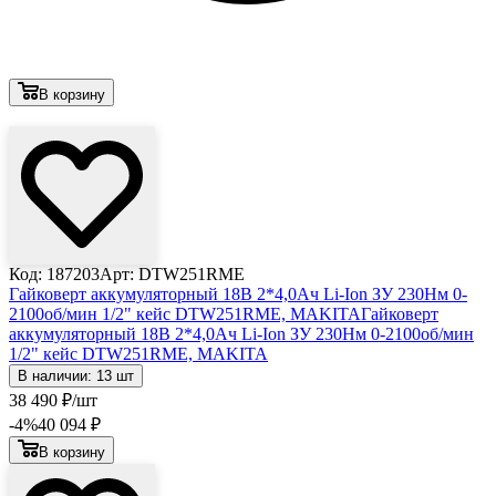
В корзину
Лови выгоду
Код: 187203
Арт: DTW251RME
Гайковерт аккумуляторный 18В 2*4,0Ач Li-Ion ЗУ 230Нм 0-
2100об/мин 1/2" кейс DTW251RME, MAKITA
Гайковерт
аккумуляторный 18В 2*4,0Ач Li-Ion ЗУ 230Нм 0-2100об/мин
1/2" кейс DTW251RME, MAKITA
В наличии: 13 шт
38 490
₽
/шт
-4
%
40 094
₽
В корзину