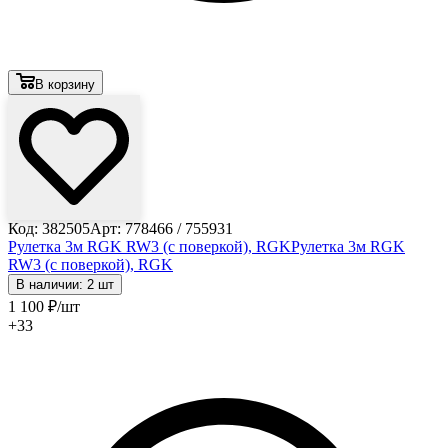
В корзину
Код: 382505
Арт: 778466 / 755931
Рулетка 3м RGK RW3 (с поверкой), RGK
Рулетка 3м RGK
RW3 (с поверкой), RGK
В наличии: 2 шт
1 100
₽
/шт
+33