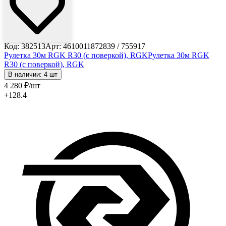
Код: 382513
Арт: 4610011872839 / 755917
Рулетка 30м RGK R30 (с поверкой), RGK
Рулетка 30м RGK
R30 (с поверкой), RGK
В наличии: 4 шт
4 280
₽
/шт
+128.4