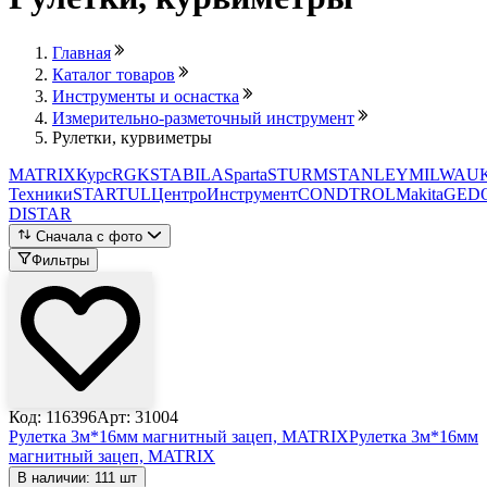
Главная
Каталог товаров
Инструменты и оснастка
Измерительно-разметочный инструмент
Рулетки, курвиметры
MATRIX
Курс
RGK
STABILA
Sparta
STURM
STANLEY
MILWAU
Техники
STARTUL
ЦентроИнструмент
CONDTROL
Makita
GED
DISTAR
Сначала с фото
Фильтры
Код: 116396
Арт: 31004
Рулетка 3м*16мм магнитный зацеп, MATRIX
Рулетка 3м*16мм
магнитный зацеп, MATRIX
В наличии: 111 шт