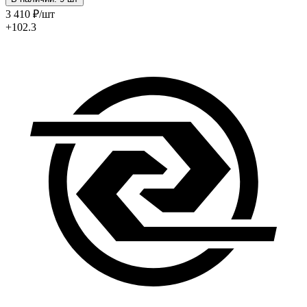
3 410
₽
/шт
+102.3