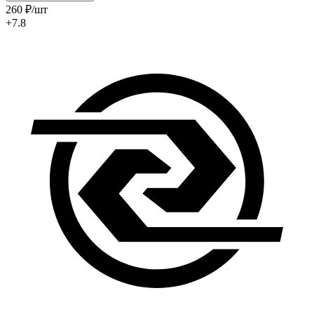
260
₽
/шт
+7.8