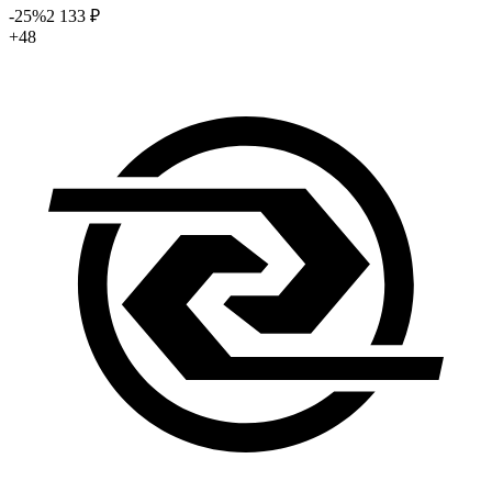
-25
%
2 133
₽
+48