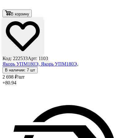
В корзину
Код: 222533
Арт: 1103
Якорь УПМ180Э,
Якорь УПМ180Э,
В наличии: 7 шт
2 698
₽
/шт
+80.94