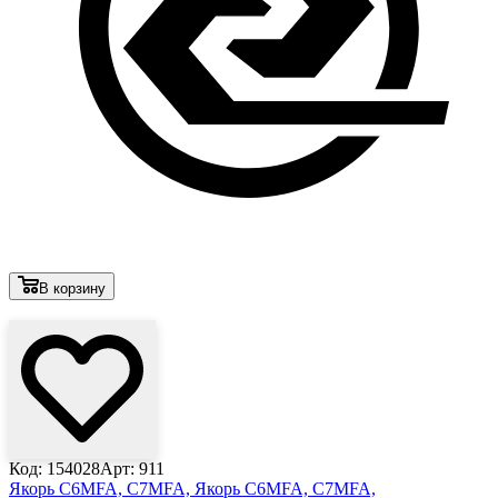
В корзину
Лови выгоду
Код: 154028
Арт: 911
Якорь C6MFA, C7MFA,
Якорь C6MFA, C7MFA,