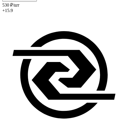
530
₽
/шт
+15.9