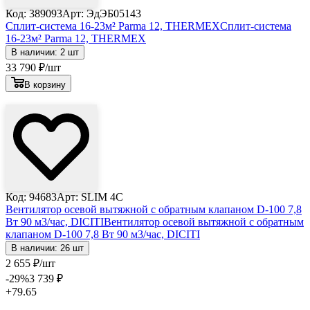
Код: 389093
Арт: ЭдЭБ05143
Сплит-система 16-23м² Parma 12, THERMEX
Сплит-система
16-23м² Parma 12, THERMEX
В наличии: 2 шт
33 790
₽
/шт
В корзину
Лови выгоду
Код: 94683
Арт: SLIM 4C
Вентилятор осевой вытяжной с обратным клапаном D-100 7,8
Вт 90 м3/час, DICITI
Вентилятор осевой вытяжной с обратным
клапаном D-100 7,8 Вт 90 м3/час, DICITI
В наличии: 26 шт
2 655
₽
/шт
-29
%
3 739
₽
+79.65