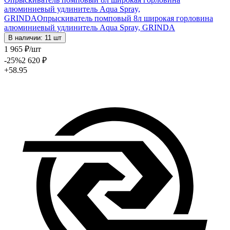
алюминиевый удлинитель Aqua Spray,
GRINDA
Опрыскиватель помповый 8л широкая горловина
алюминиевый удлинитель Aqua Spray, GRINDA
В наличии: 11 шт
1 965
₽
/шт
-25
%
2 620
₽
+58.95