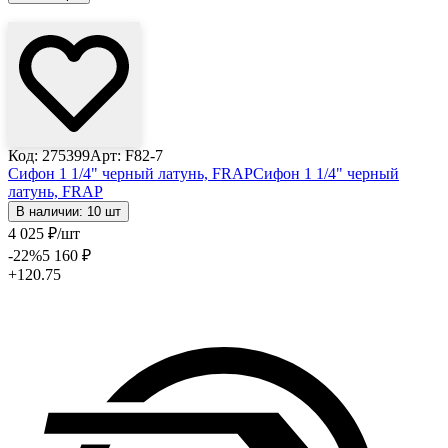
Лови выгоду
Код: 275399
Арт: F82-7
Сифон 1 1/4" черный латунь, FRAP
Сифон 1 1/4" черный
латунь, FRAP
В наличии: 10 шт
4 025
₽
/шт
-22
%
5 160
₽
+120.75