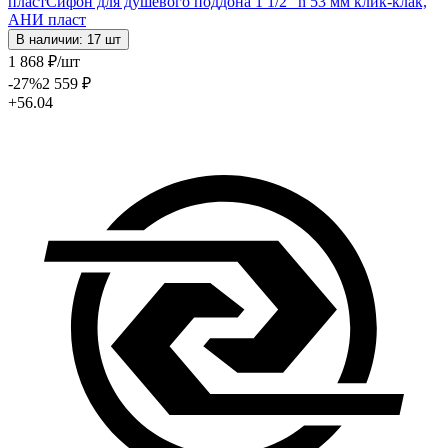
пласт
Сифон для душевого поддона 1 1/2" h 53 мм клик-клак,
АНИ пласт
В наличии: 17 шт
1 868
₽
/шт
-27
%
2 559
₽
+56.04