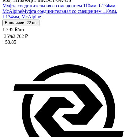
Код: 111899
Арт: MRDC1-GR-OS
Муфта соединительная со смещением 110мм. L134мм,
McAlpine
Муфта соединительная со смещением 110мм.
L134мм, McAlpine
В наличии: 22 шт
1 795
₽
/шт
-35
%
2 762
₽
+53.85