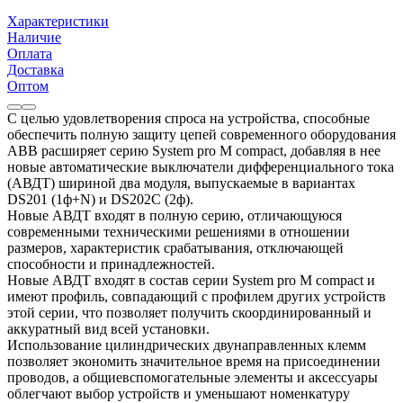
Характеристики
Наличие
Оплата
Доставка
Оптом
С целью удовлетворения спроса на устройства, способные
обеспечить полную защиту цепей современного оборудования
АВВ расширяет серию System pro M compact, добавляя в нее
новые автоматические выключатели дифференциального тока
(АВДТ) шириной два модуля, выпускаемые в вариантах
DS201 (1ф+N) и DS202C (2ф).
Новые АВДТ входят в полную серию, отличающуюся
современными техническими решениями в отношении
размеров, характеристик срабатывания, отключающей
способности и принадлежностей.
Новые АВДТ входят в состав серии System pro M compact и
имеют профиль, совпадающий с профилем других устройств
этой серии, что позволяет получить скоординированный и
аккуратный вид всей установки.
Использование цилиндрических двунаправленных клемм
позволяет экономить значительное время на присоединении
проводов, а общиевспомогательные элементы и аксессуары
облегчают выбор устройств и уменьшают номенкатуру