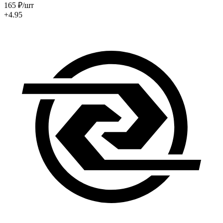
165
₽
/шт
+4.95