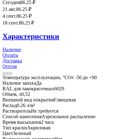
Сегодня
86
.25
₽
21 авг.
86
.25
₽
4 сент.
86
.25
₽
18 сент.
86
.25
₽
Характеристики
Наличие
Оплата
Доставка
Оптом
Температура эксплуатации, °С
От -50 до +90
Наличие запаха
Да
RAL для лакокрасочных
6029
Объем, л
0,52
Внешний вид покрытия
Глянцевая
Расход
0.26 л/м²
Растворитель
Не требуется
Способ нанесения
Аэрозольное распыление
Время высыхания
2 часа
Тип краски
Акриловая
Цвет
Зеленый
Возможность колеровки
Нет