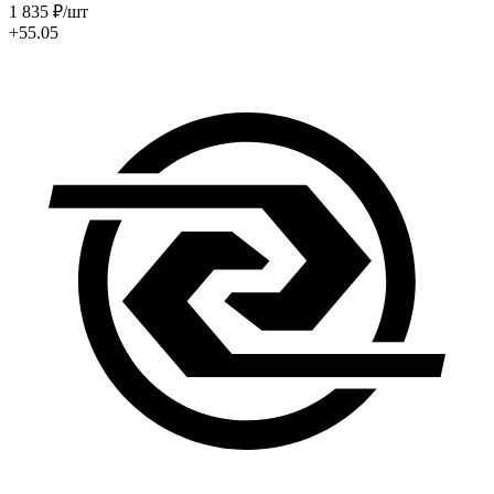
1 835
₽
/шт
+55.05