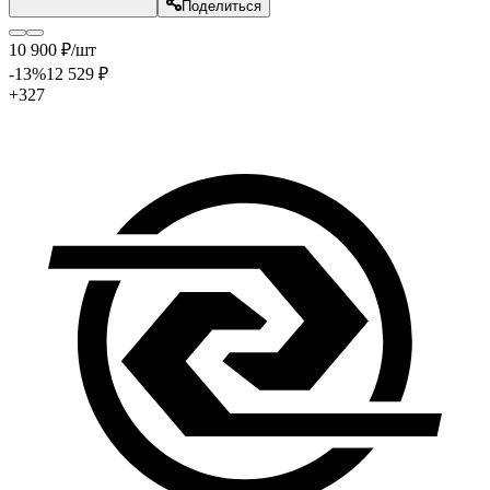
Поделиться
10 900
₽
/шт
-13
%
12 529
₽
+327