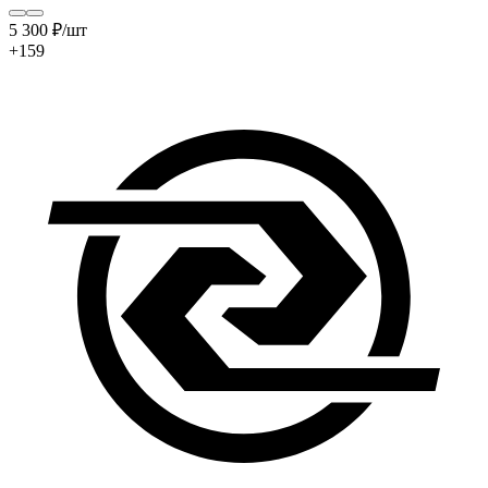
5 300
₽
/шт
+159