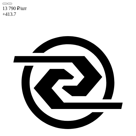
13 790
₽
/шт
+413.7