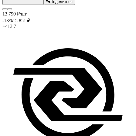
Поделиться
13 790
₽
/шт
-13
%
15 851
₽
+413.7