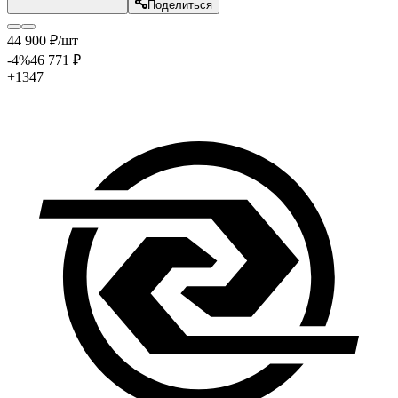
Поделиться
44 900
₽
/шт
-4
%
46 771
₽
+1347