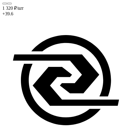
1 320
₽
/шт
+39.6