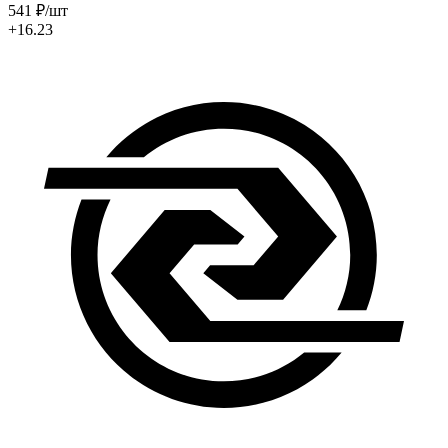
541
₽
/шт
+16.23