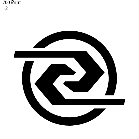
700
₽
/шт
+21