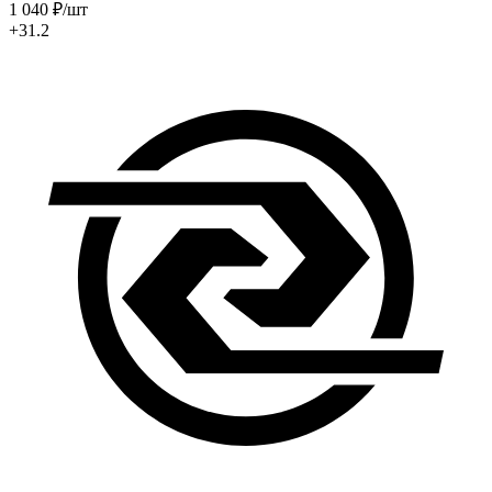
1 040
₽
/шт
+31.2