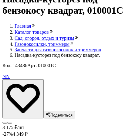
бензокосу квадрат, 010001C
Главная
Каталог товаров
Сад, огород, отдых и туризм
Газонокосилки, триммеры
Запчасти для газонокосилок и триммеров
Насадка-кусторез под бензокосу квадрат,
Код: 143486
Арт: 010001C
Лови выгоду
NN
Поделиться
3 175
₽
/шт
-27
%
4 349
₽