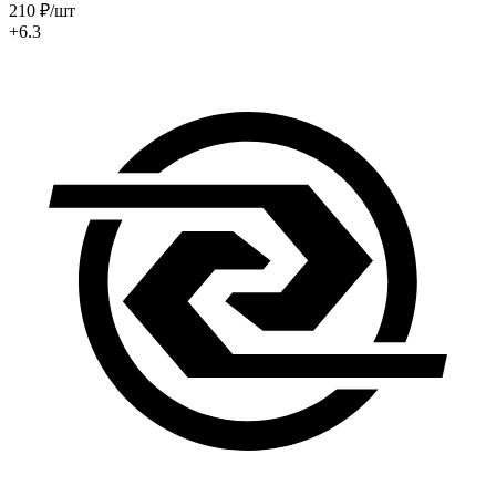
210
₽
/шт
+6.3