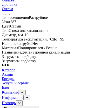
Оплата
Доставка
Оптом
Тип соединения
Раструбное
Угол,°
87
Цвет
Серый
Тип
Отвод для канализации
Диаметр, мм
110
Температура эксплуатации, °С
До +95
Наличие патрубка
Нет
Материал
Полипропилен / Резина
Назначение
Для внутренней канализации
Загружаем подборку...
Загружаем подборку...
Каталог
Акции
Бренды
Услуги и сервис
Блог
Компания
Информация
Помощь