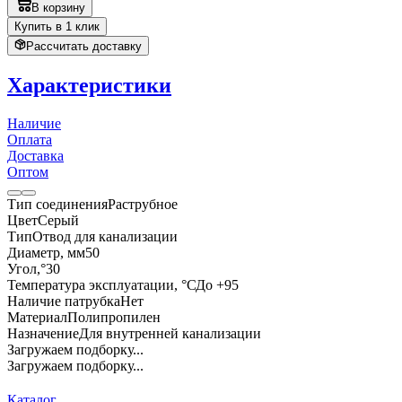
В корзину
Купить в 1 клик
Рассчитать доставку
Характеристики
Наличие
Оплата
Доставка
Оптом
Тип соединения
Раструбное
Цвет
Серый
Тип
Отвод для канализации
Диаметр, мм
50
Угол,°
30
Температура эксплуатации, °С
До +95
Наличие патрубка
Нет
Материал
Полипропилен
Назначение
Для внутренней канализации
Загружаем подборку...
Загружаем подборку...
Каталог