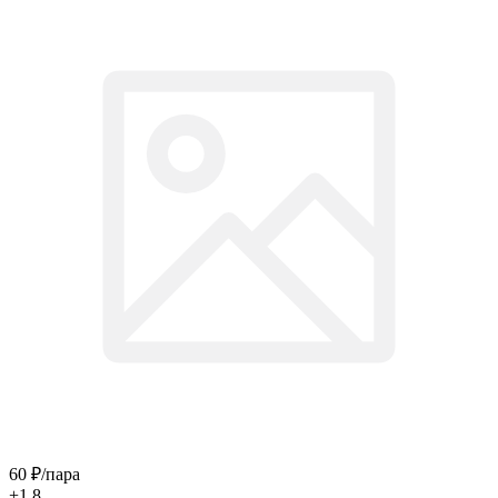
60
₽
/пара
+1.8