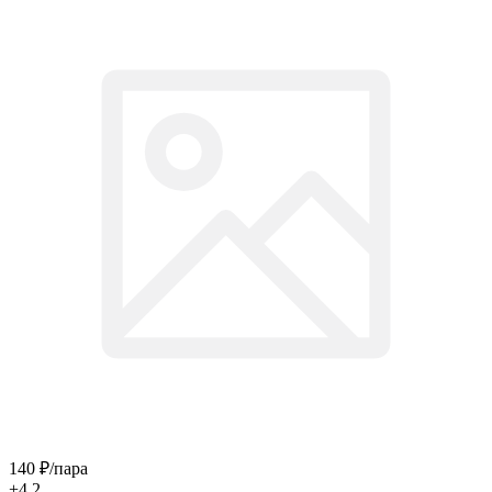
140
₽
/пара
+4.2