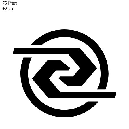
75
₽
/шт
+2.25