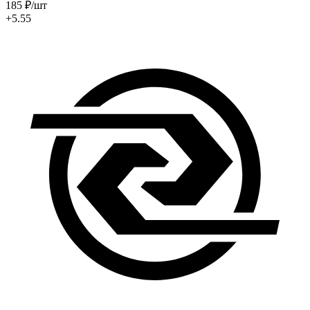
185
₽
/шт
+5.55