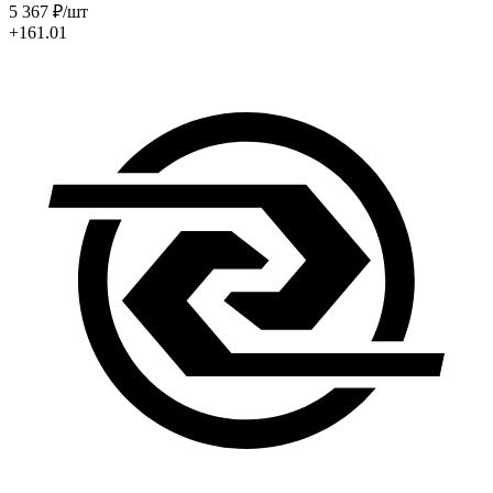
5 367
₽
/шт
+161.01