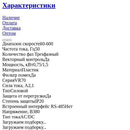
Характеристики
Наличие
Оплата
Доставка
Оптом
Диапазон скоростей
0-600
Частота тока, Гц
50
Количество фаз
Трехфазный
Векторный контроль
Да
Мощность, кВт
0,75/1,5
Материал
Пластик
Фильтр помех
Да
Серия
VR70
Сила тока, А
2,1
Тип
Силовой
Защита от перегрузки
Да
Степень защиты
IP20
Встроенный интерфейс RS-485
Нет
Напряжение, В
380
Тип тока
AC/DC
Загружаем подборку...
Загружаем подборку...