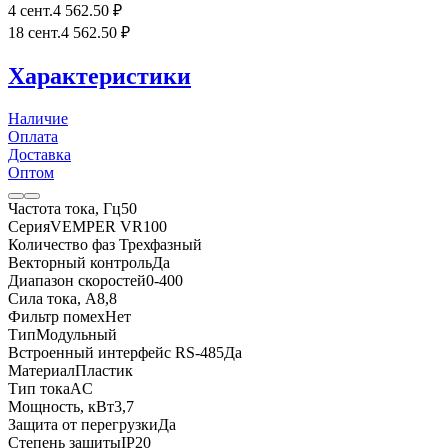
4 сент.
4 562
.50
₽
18 сент.
4 562
.50
₽
Характеристики
Наличие
Оплата
Доставка
Оптом
Частота тока, Гц
50
Серия
VEMPER VR100
Количество фаз
Трехфазный
Векторный контроль
Да
Диапазон скоростей
0-400
Сила тока, А
8,8
Фильтр помех
Нет
Тип
Модульный
Встроенный интерфейс RS-485
Да
Материал
Пластик
Тип тока
AC
Мощность, кВт
3,7
Защита от перегрузки
Да
Степень защиты
IP20