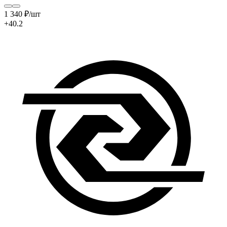
1 340
₽
/шт
+40.2