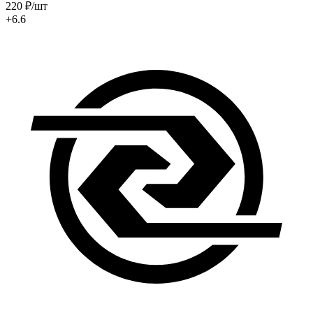
220
₽
/шт
+6.6