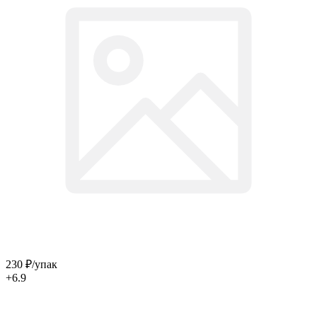
230
₽
/упак
+6.9