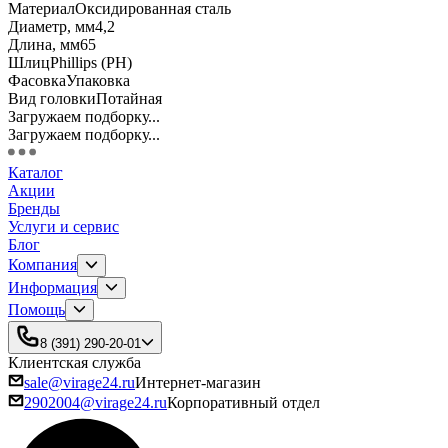
Материал
Оксидированная сталь
Диаметр, мм
4,2
Длина, мм
65
Шлиц
Phillips (PH)
Фасовка
Упаковка
Вид головки
Потайная
Загружаем подборку...
Загружаем подборку...
Каталог
Акции
Бренды
Услуги и сервис
Блог
Компания
Информация
Помощь
8 (391) 290-20-01
Клиентская служба
sale@virage24.ru
Интернет-магазин
2902004@virage24.ru
Корпоративный отдел