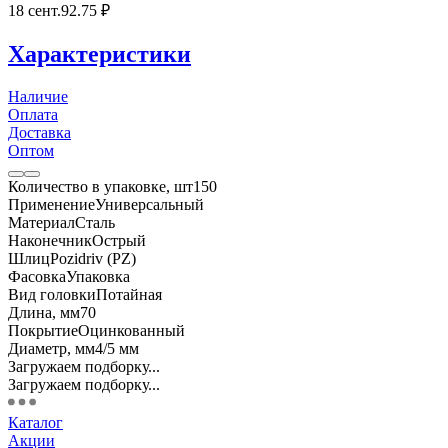
18 сент.
92
.75
₽
Характеристики
Наличие
Оплата
Доставка
Оптом
Количество в упаковке, шт
150
Применение
Универсальный
Материал
Сталь
Наконечник
Острый
Шлиц
Pozidriv (PZ)
Фасовка
Упаковка
Вид головки
Потайная
Длина, мм
70
Покрытие
Оцинкованный
Диаметр, мм
4/5 мм
Загружаем подборку...
Загружаем подборку...
Каталог
Акции