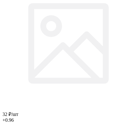
32
₽
/шт
+0.96