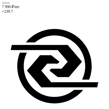
7 990
₽
/шт
+239.7