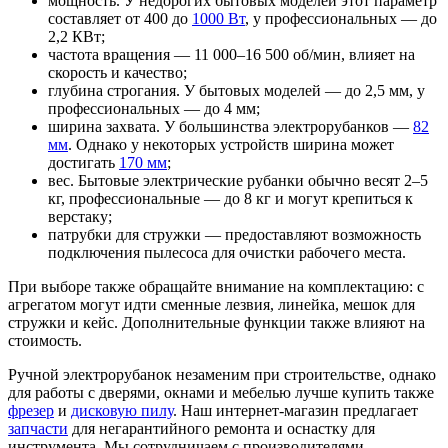
мощность. У недорогих бытовых моделей этот параметр
составляет от 400 до
1000 Вт
, у профессиональных — до
2,2 КВт;
частота вращения — 11 000–16 500 об/мин, влияет на
скорость и качество;
глубина строгания. У бытовых моделей — до 2,5 мм, у
профессиональных — до 4 мм;
ширина захвата. У большинства электрорубанков —
82
мм
. Однако у некоторых устройств ширина может
достигать
170 мм
;
вес. Бытовые электрические рубанки обычно весят 2–5
кг, профессиональные — до 8 кг и могут крепиться к
верстаку;
патрубки для стружки — предоставляют возможность
подключения пылесоса для очистки рабочего места.
При выборе также обращайте внимание на комплектацию: с
агрегатом могут идти сменные лезвия, линейка, мешок для
стружки и кейс. Дополнительные функции также влияют на
стоимость.
Ручной электрорубанок незаменим при строительстве, однако
для работы с дверями, окнами и мебелью лучше купить также
фрезер
и
дисковую пилу
. Наш интернет-магазин предлагает
запчасти
для негарантийного ремонта и оснастку для
инструмента. Мы сотрудничаем с производителями