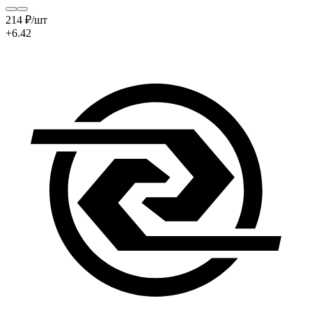
214
₽
/шт
+6.42