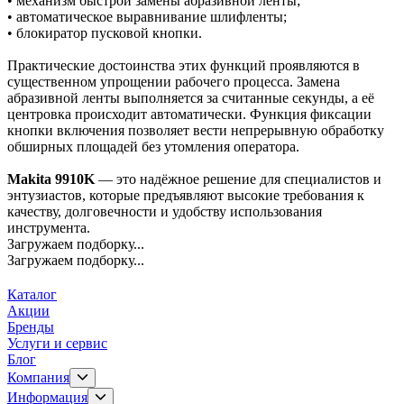
• механизм быстрой замены абразивной ленты;
• автоматическое выравнивание шлифленты;
• блокиратор пусковой кнопки.
Практические достоинства этих функций проявляются в
существенном упрощении рабочего процесса. Замена
абразивной ленты выполняется за считанные секунды, а её
центровка происходит автоматически. Функция фиксации
кнопки включения позволяет вести непрерывную обработку
обширных площадей без утомления оператора.
Makita 9910K
— это надёжное решение для специалистов и
энтузиастов, которые предъявляют высокие требования к
качеству, долговечности и удобству использования
инструмента.
Загружаем подборку...
Загружаем подборку...
Каталог
Акции
Бренды
Услуги и сервис
Блог
Компания
Информация