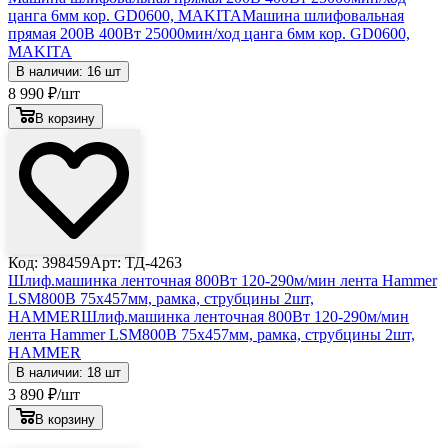
цанга 6мм кор. GD0600, MAKITA
Машина шлифовальная
прямая 200В 400Вт 25000мин/ход цанга 6мм кор. GD0600,
MAKITA
В наличии: 16 шт
8 990
₽
/шт
В корзину
Код: 398459
Арт: ТД-4263
Шлиф.машинка ленточная 800Вт 120-290м/мин лента Hammer
LSM800B 75x457мм, рамка, струбцины 2шт,
HAMMER
Шлиф.машинка ленточная 800Вт 120-290м/мин
лента Hammer LSM800B 75x457мм, рамка, струбцины 2шт,
HAMMER
В наличии: 18 шт
3 890
₽
/шт
В корзину
Лови выгоду