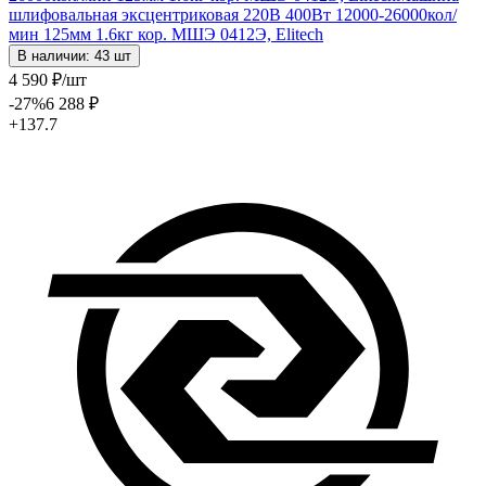
шлифовальная эксцентриковая 220В 400Вт 12000-26000кол/
мин 125мм 1.6кг кор. МШЭ 0412Э, Elitech
В наличии: 43 шт
4 590
₽
/шт
-27
%
6 288
₽
+137.7