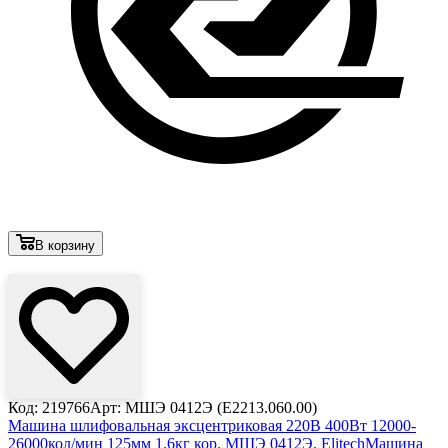
В корзину
Лови выгоду
Код: 219766
Арт: МШЭ 0412Э (E2213.060.00)
Машина шлифовальная эксцентриковая 220В 400Вт 12000-
26000кол/мин 125мм 1.6кг кор. МШЭ 0412Э, Elitech
Машина