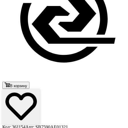
В корзину
Код: 361154
Арт: SB7590AE01321