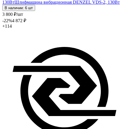
130Вт
Шлифмашина вибрационная DENZEL VDS-2, 130Вт
В наличии: 6 шт
3 800
₽
/шт
-22
%
4 872
₽
+114