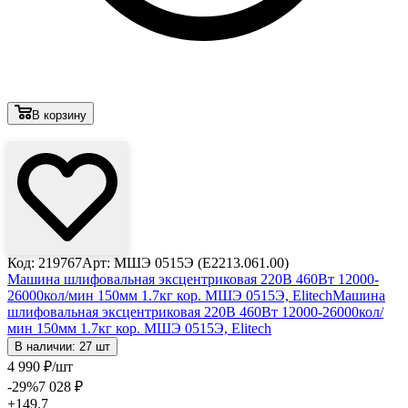
В корзину
Лови выгоду
Код: 219767
Арт: МШЭ 0515Э (E2213.061.00)
Машина шлифовальная эксцентриковая 220В 460Вт 12000-
26000кол/мин 150мм 1.7кг кор. МШЭ 0515Э, Elitech
Машина
шлифовальная эксцентриковая 220В 460Вт 12000-26000кол/
мин 150мм 1.7кг кор. МШЭ 0515Э, Elitech
В наличии: 27 шт
4 990
₽
/шт
-29
%
7 028
₽
+149.7