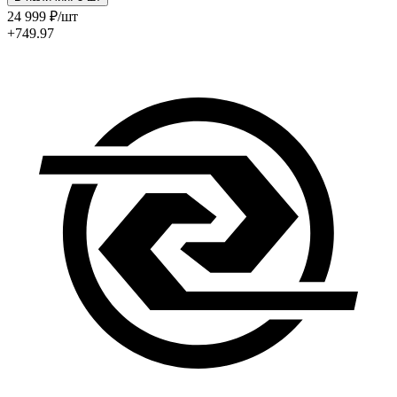
24 999
₽
/шт
+749.97