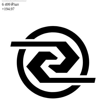
6 499
₽
/шт
+194.97