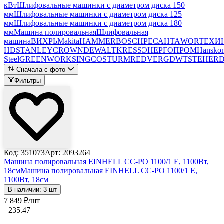
кВт
Шлифовальные машинки с диаметром диска 150
мм
Шлифовальные машинки с диаметром диска 125
мм
Шлифовальные машинки с диаметром диска 180
мм
Машина полировальная
Шлифовальная
машина
ВИХРЬ
Makita
HAMMER
BOSCH
РЕСАНТА
WORTEX
И
HD
STANLEY
CROWN
DEWALT
KRESS
ЭНЕРГОПРОМ
Hanskon
Steel
GREENWORKS
INGCO
STURM
REDVERG
DWT
STEHER
Сначала с фото
Фильтры
Код: 351073
Арт: 2093264
Машина полировальная EINHELL CC-PO 1100/1 E, 1100Вт,
18см
Машина полировальная EINHELL CC-PO 1100/1 E,
1100Вт, 18см
В наличии: 3 шт
7 849
₽
/шт
+235.47