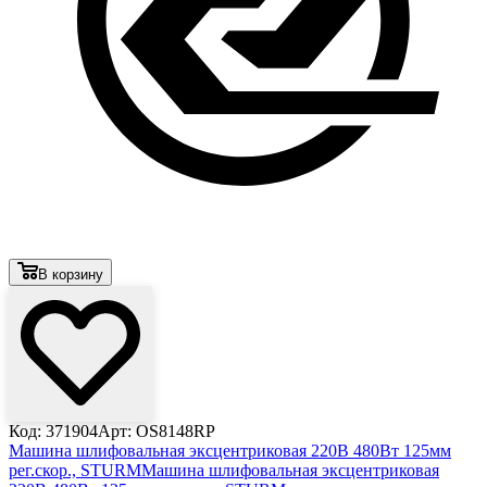
В корзину
Код: 371904
Арт: OS8148RP
Машина шлифовальная эксцентриковая 220В 480Вт 125мм
рег.скор., STURM
Машина шлифовальная эксцентриковая