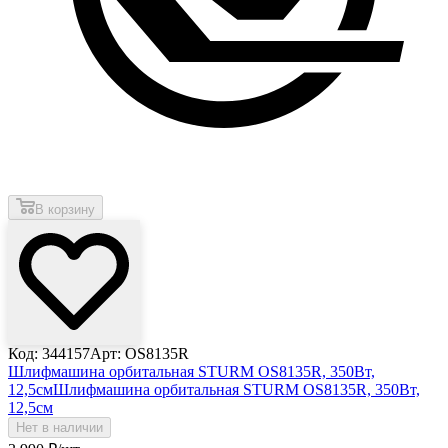
В корзину
Код: 344157
Арт: OS8135R
Шлифмашина орбитальная STURM OS8135R, 350Вт,
12,5см
Шлифмашина орбитальная STURM OS8135R, 350Вт,
12,5см
Нет в наличии