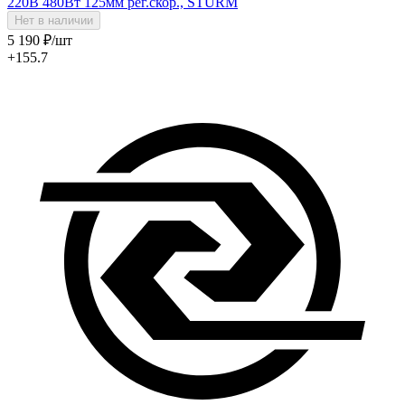
220В 480Вт 125мм рег.скор., STURM
Нет в наличии
5 190
₽
/шт
+155.7