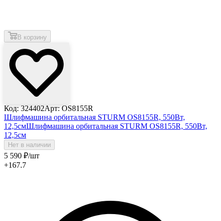
В корзину
Код: 324402
Арт: OS8155R
Шлифмашина орбитальная STURM OS8155R, 550Вт,
12,5см
Шлифмашина орбитальная STURM OS8155R, 550Вт,
12,5см
Нет в наличии
5 590
₽
/шт
+167.7