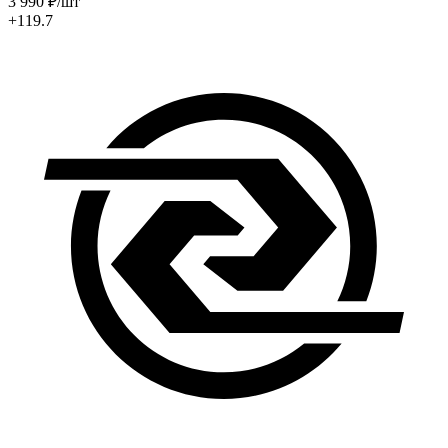
3 990
₽
/шт
+119.7