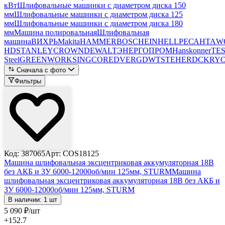
кВт
Шлифовальные машинки с диаметром диска 150
мм
Шлифовальные машинки с диаметром диска 125
мм
Шлифовальные машинки с диаметром диска 180
мм
Машина полировальная
Шлифовальная
машина
ВИХРЬ
Makita
HAMMER
BOSCH
EINHELL
РЕСАНТА
W
HD
STANLEY
CROWN
DEWALT
ЭНЕРГОПРОМ
Hanskonner
TE
Steel
GREENWORKS
INGCO
REDVERG
DWT
STEHER
DCK
RYO
Сначала с фото
Фильтры
Код: 387065
Арт: COS18125
Машина шлифовальная эксцентриковая аккумуляторная 18В
без АКБ и ЗУ 6000-12000об/мин 125мм, STURM
Машина
шлифовальная эксцентриковая аккумуляторная 18В без АКБ и
ЗУ 6000-12000об/мин 125мм, STURM
В наличии: 1 шт
5 090
₽
/шт
+152.7