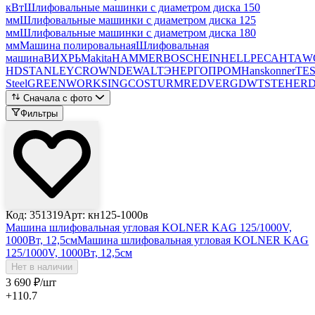
кВт
Шлифовальные машинки с диаметром диска 150
мм
Шлифовальные машинки с диаметром диска 125
мм
Шлифовальные машинки с диаметром диска 180
мм
Машина полировальная
Шлифовальная
машина
ВИХРЬ
Makita
HAMMER
BOSCH
EINHELL
РЕСАНТА
W
HD
STANLEY
CROWN
DEWALT
ЭНЕРГОПРОМ
Hanskonner
TE
Steel
GREENWORKS
INGCO
STURM
REDVERG
DWT
STEHER
Сначала с фото
Фильтры
Код: 351319
Арт: кн125-1000в
Машина шлифовальная угловая KOLNER KAG 125/1000V,
1000Вт, 12,5см
Машина шлифовальная угловая KOLNER KAG
125/1000V, 1000Вт, 12,5см
Нет в наличии
3 690
₽
/шт
+110.7