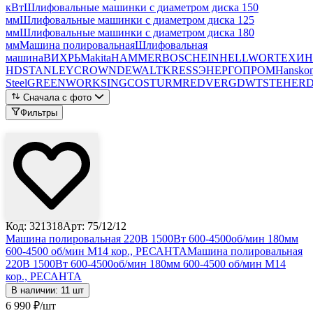
кВт
Шлифовальные машинки с диаметром диска 150
мм
Шлифовальные машинки с диаметром диска 125
мм
Шлифовальные машинки с диаметром диска 180
мм
Машина полировальная
Шлифовальная
машина
ВИХРЬ
Makita
HAMMER
BOSCH
EINHELL
WORTEX
ИН
HD
STANLEY
CROWN
DEWALT
KRESS
ЭНЕРГОПРОМ
Hanskon
Steel
GREENWORKS
INGCO
STURM
REDVERG
DWT
STEHER
Сначала с фото
Фильтры
Лови выгоду
Код: 321318
Арт: 75/12/12
Машина полировальная 220В 1500Вт 600-4500об/мин 180мм
600-4500 об/мин М14 кор., РЕСАНТА
Машина полировальная
220В 1500Вт 600-4500об/мин 180мм 600-4500 об/мин М14
кор., РЕСАНТА
В наличии: 11 шт
6 990
₽
/шт